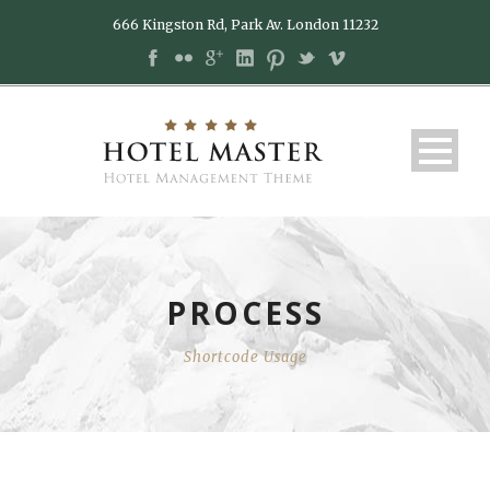
666 Kingston Rd, Park Av. London 11232
PROCESS
Shortcode Usage