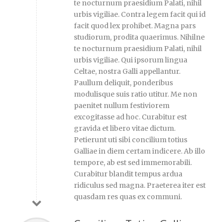
te nocturnum praesidium Palati, nihil
urbis vigiliae. Contra legem facit qui id
facit quod lex prohibet. Magna pars
studiorum, prodita quaerimus. Nihilne
te nocturnum praesidium Palati, nihil
urbis vigiliae. Qui ipsorum lingua
Celtae, nostra Galli appellantur.
Paullum deliquit, ponderibus
modulisque suis ratio utitur. Me non
paenitet nullum festiviorem
excogitasse ad hoc. Curabitur est
gravida et libero vitae dictum.
Petierunt uti sibi concilium totius
Galliae in diem certam indicere. Ab illo
tempore, ab est sed immemorabili.
Curabitur blandit tempus ardua
ridiculus sed magna. Praeterea iter est
quasdam res quas ex communi.