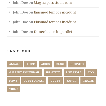
John Doe
on
Magna pars studiorum
John Doe
on
Eiusmod tempor incidunt
John Doe
on
Eiusmod tempor incidunt
John Doe
on
Donec luctus imperdiet
TAG CLOUD
ANIMAL
ASIDE
AUDIO
BLOG
BUSINESS
GALLERY THUMBNAIL
IDENTITY
LIFE STYLE
LINK
NEWS
POST FORMAT
QUOTE
SAFARI
TRAVEL
VIDEO