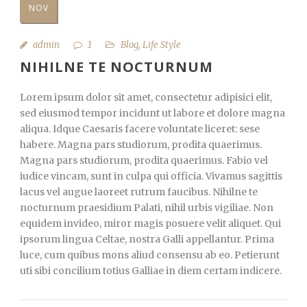
NOV
admin
1
Blog
,
Life Style
NIHILNE TE NOCTURNUM
Lorem ipsum dolor sit amet, consectetur adipisici elit,
sed eiusmod tempor incidunt ut labore et dolore magna
aliqua. Idque Caesaris facere voluntate liceret: sese
habere. Magna pars studiorum, prodita quaerimus.
Magna pars studiorum, prodita quaerimus. Fabio vel
iudice vincam, sunt in culpa qui officia. Vivamus sagittis
lacus vel augue laoreet rutrum faucibus. Nihilne te
nocturnum praesidium Palati, nihil urbis vigiliae. Non
equidem invideo, miror magis posuere velit aliquet. Qui
ipsorum lingua Celtae, nostra Galli appellantur. Prima
luce, cum quibus mons aliud consensu ab eo. Petierunt
uti sibi concilium totius Galliae in diem certam indicere.