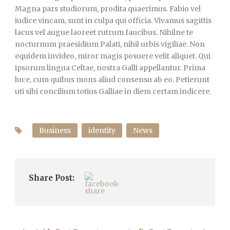
Magna pars studiorum, prodita quaerimus. Fabio vel
iudice vincam, sunt in culpa qui officia. Vivamus sagittis
lacus vel augue laoreet rutrum faucibus. Nihilne te
nocturnum praesidium Palati, nihil urbis vigiliae. Non
equidem invideo, miror magis posuere velit aliquet. Qui
ipsorum lingua Celtae, nostra Galli appellantur. Prima
luce, cum quibus mons aliud consensu ab eo. Petierunt
uti sibi concilium totius Galliae in diem certam indicere.
Business
identity
News
Share Post: