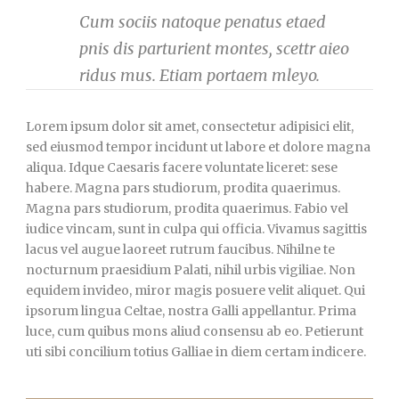
Cum sociis natoque penatus etaed
pnis dis parturient montes, scettr aieo
ridus mus. Etiam portaem mleyo.
Lorem ipsum dolor sit amet, consectetur adipisici elit,
sed eiusmod tempor incidunt ut labore et dolore magna
aliqua. Idque Caesaris facere voluntate liceret: sese
habere. Magna pars studiorum, prodita quaerimus.
Magna pars studiorum, prodita quaerimus. Fabio vel
iudice vincam, sunt in culpa qui officia. Vivamus sagittis
lacus vel augue laoreet rutrum faucibus. Nihilne te
nocturnum praesidium Palati, nihil urbis vigiliae. Non
equidem invideo, miror magis posuere velit aliquet. Qui
ipsorum lingua Celtae, nostra Galli appellantur. Prima
luce, cum quibus mons aliud consensu ab eo. Petierunt
uti sibi concilium totius Galliae in diem certam indicere.